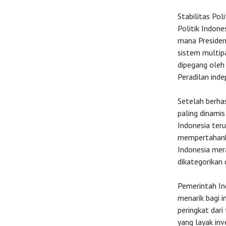
Stabilitas Pol
Politik Indone
mana Presiden
sistem multipa
dipegang oleh
Peradilan inde
Setelah berhas
paling dinamis
Indonesia teru
mempertahanka
Indonesia mer
dikategorikan 
Pemerintah Ind
menarik bagi i
peringkat dari
yang layak inv