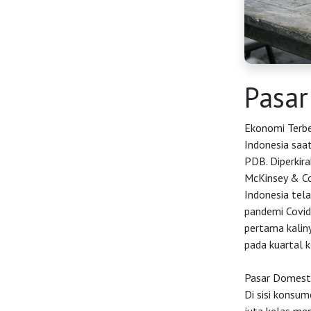
Pasar
HOME
Ekonomi Terbe
Indonesia saat
PDB. Diperkir
OSS
McKinsey & Co
Indonesia tela
pandemi Covid
Agenda
pertama kalin
pada kuartal 
Investasi
Pasar Domesti
Di sisi konsum