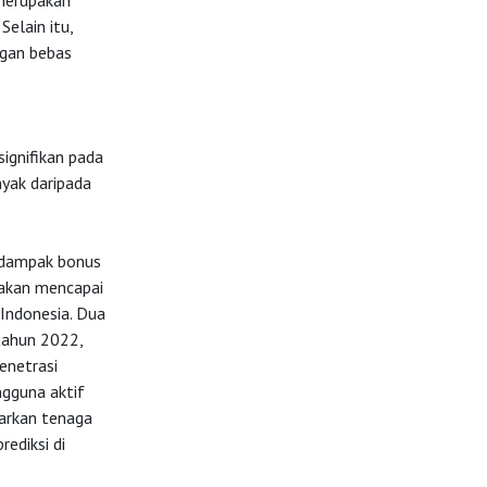
 merupakan
Selain itu,
ngan bebas
signifikan pada
nyak daripada
n dampak bonus
rakan mencapai
 Indonesia. Dua
 tahun 2022,
enetrasi
ngguna aktif
arkan tenaga
ediksi di