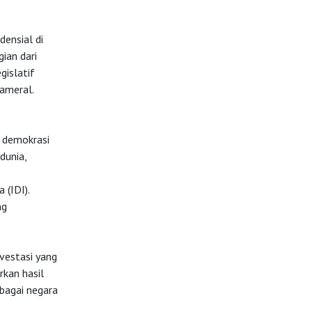
densial di
ian dari
gislatif
ameral.
u demokrasi
dunia,
(IDI).
ng
vestasi yang
rkan hasil
ebagai negara