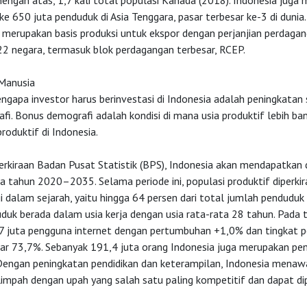
engah atas, 1,7 kali total populasi Kanada (2018). Indonesia juga
ke 650 juta penduduk di Asia Tenggara, pasar terbesar ke-3 di dunia. 
a merupakan basis produksi untuk ekspor dengan perjanjian perdaga
22 negara, termasuk blok perdagangan terbesar, RCEP.
Manusia
ngapa investor harus berinvestasi di Indonesia adalah peningkatan 
i. Bonus demografi adalah kondisi di mana usia produktif lebih ba
roduktif di Indonesia.
erkiraan Badan Pusat Statistik (BPS), Indonesia akan mendapatka
a tahun 2020–2035. Selama periode ini, populasi produktif diperki
i dalam sejarah, yaitu hingga 64 persen dari total jumlah penduduk
uduk berada dalam usia kerja dengan usia rata-rata 28 tahun. Pada
7 juta pengguna internet dengan pertumbuhan +1,0% dan tingkat p
sar 73,7%. Sebanyak 191,4 juta orang Indonesia juga merupakan pe
 Dengan peningkatan pendidikan dan keterampilan, Indonesia menaw
impah dengan upah yang salah satu paling kompetitif dan dapat dipr