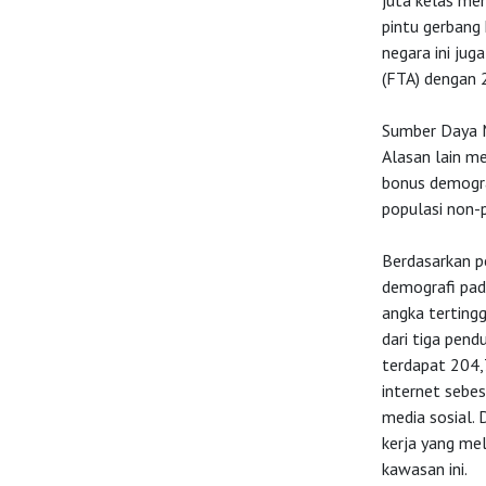
juta kelas men
pintu gerbang 
negara ini jug
(FTA) dengan 
Sumber Daya 
Alasan lain me
bonus demograf
populasi non-p
Berdasarkan p
demografi pad
angka tertingg
dari tiga pend
terdapat 204,
internet sebe
media sosial.
kerja yang mel
kawasan ini.