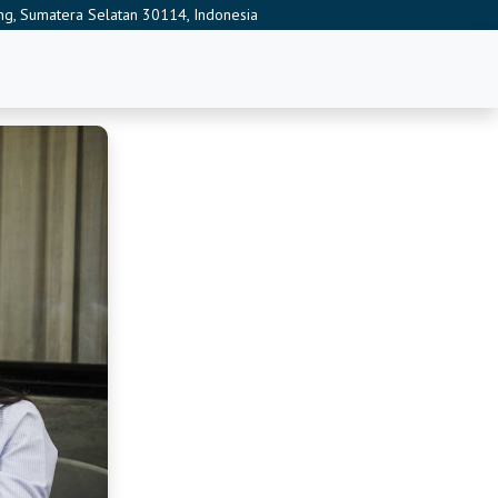
embang, Sumatera Selatan 30114, Indonesia