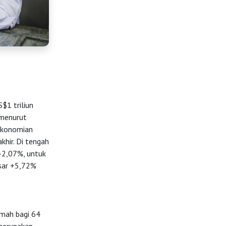
$1 triliun
 menurut
rekonomian
khir. Di tengah
-2,07%, untuk
esar +5,72%
umah bagi 64