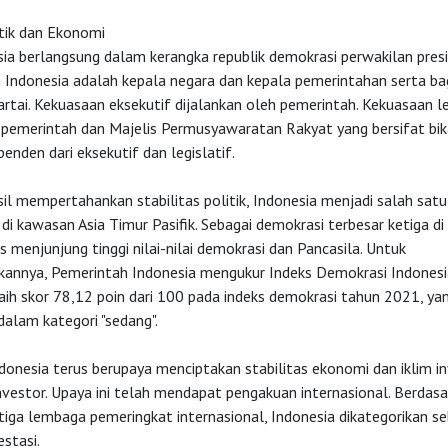
itik dan Ekonomi
sia berlangsung dalam kerangka republik demokrasi perwakilan presi
 Indonesia adalah kepala negara dan kepala pemerintahan serta bag
rtai. Kekuasaan eksekutif dijalankan oleh pemerintah. Kekuasaan le
 pemerintah dan Majelis Permusyawaratan Rakyat yang bersifat bik
penden dari eksekutif dan legislatif.
il mempertahankan stabilitas politik, Indonesia menjadi salah sat
 di kawasan Asia Timur Pasifik. Sebagai demokrasi terbesar ketiga di 
s menjunjung tinggi nilai-nilai demokrasi dan Pancasila. Untuk
nnya, Pemerintah Indonesia mengukur Indeks Demokrasi Indonesia 
aih skor 78,12 poin dari 100 pada indeks demokrasi tahun 2021, ya
dalam kategori "sedang".
onesia terus berupaya menciptakan stabilitas ekonomi dan iklim in
nvestor. Upaya ini telah mendapat pengakuan internasional. Berdasa
 tiga lembaga pemeringkat internasional, Indonesia dikategorikan s
estasi.